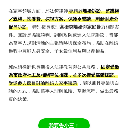
在家事領域方面，邱竑錡律師
專精於
離婚訴訟、監護權
／親權、扶養費、探視方案、保護令聲請、剩餘財產分
配
等訴訟
，特別擅長處理
高衝突離婚
與
家庭暴力
相關案
件。無論是協議談判、調解攻防或進入法院訴訟，皆能
為當事人規劃清晰的主張策略與保全布局，協助在離婚
過程中兼顧人身安全、子女最佳利益與財產權益。
邱竑錡律師也長期投入法律教育與公共服務，
固定受邀
為市政府社工及相關單位授課
，並
多次接受媒體採訪
、
受邀參與節目討論離婚與家事議題
，能以兼具專業與白
話的方式，協助當事人理解風險、掌握流程、做出最務
實的決策。
我要告小三！