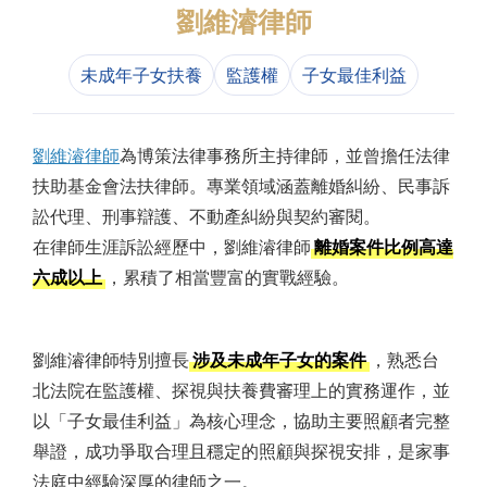
劉維濬律師
未成年子女扶養
監護權
子女最佳利益
劉維濬律師
為博策法律事務所主持律師，並曾擔任法律
扶助基金會法扶律師。專業領域涵蓋離婚糾紛、民事訴
訟代理、刑事辯護、不動產糾紛與契約審閱。
在律師生涯訴訟經歷中，劉維濬律師
離婚案件比例高達
六成以上
，累積了相當豐富的實戰經驗。
劉維濬律師特別擅長
涉及未成年子女的案件
，熟悉台
北法院在監護權、探視與扶養費審理上的實務運作，並
以「子女最佳利益」為核心理念，協助主要照顧者完整
舉證，成功爭取合理且穩定的照顧與探視安排，是家事
法庭中經驗深厚的律師之一。