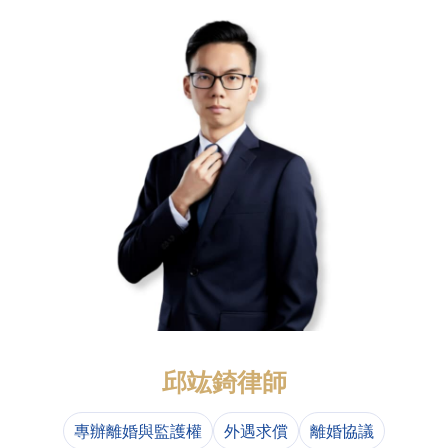
邱竑錡律師
專辦離婚與監護權
外遇求償
離婚協議