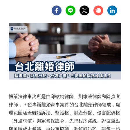
博策法律事務所是由邱竑錡律師、劉維濬律師和陳貞宜
律師， 3 位專辦離婚家事案件的台北離婚律師組成，處
理範圍涵蓋離婚訴訟、監護權、財產分配、侵害配偶權
（外遇求償）與家暴保護令。先把程序路線、證據重點
與風險成本釐清，再決定協議、調解或訴訟，讓每一步