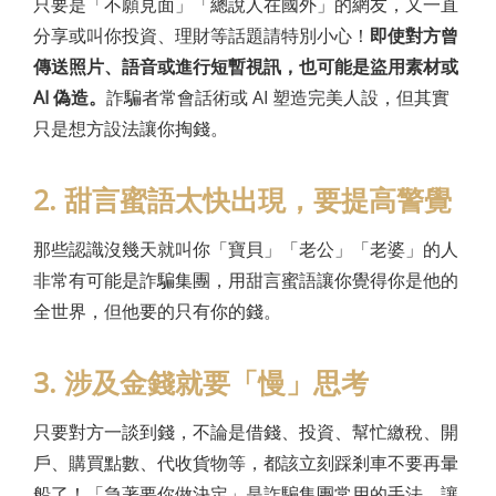
只要是「不願見面」「總說人在國外」的網友，又一直
分享或叫你投資、理財等話題請特別小心！
即使對方曾
傳送照片、語音或進行短暫視訊，也可能是盜用素材或
AI 偽造。
詐騙者常會話術或 AI 塑造完美人設，但其實
只是想方設法讓你掏錢。
2. 甜言蜜語太快出現，要提高警覺
那些認識沒幾天就叫你「寶貝」「老公」「老婆」的人
非常有可能是詐騙集團，用甜言蜜語讓你覺得你是他的
全世界，但他要的只有你的錢。
3. 涉及金錢就要「慢」思考
只要對方一談到錢，不論是借錢、投資、幫忙繳稅、開
戶、購買點數、代收貨物等，都該立刻踩剎車不要再暈
船了！「急著要你做決定」是詐騙集團常用的手法，讓