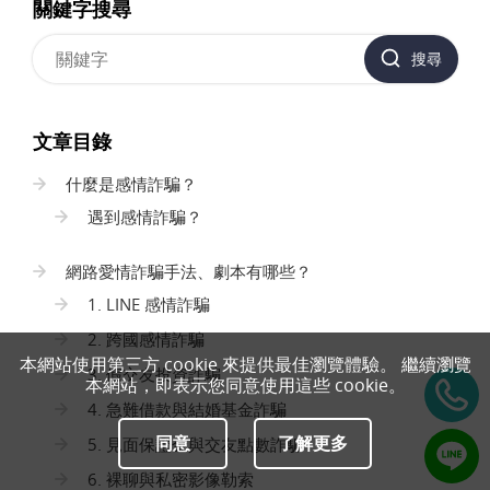
關鍵字搜尋
搜尋
文章目錄
什麼是感情詐騙？
遇到感情詐騙？
網路愛情詐騙手法、劇本有哪些？
1. LINE 感情詐騙
2. 跨國感情詐騙
本網站使用第三方 cookie 來提供最佳瀏覽體驗。 繼續瀏覽
3. 假交友投資詐騙
本網站，即表示您同意使用這些 cookie。
4. 急難借款與結婚基金詐騙
同意
了解更多
5. 見面保證金與交友點數詐騙
6. 裸聊與私密影像勒索