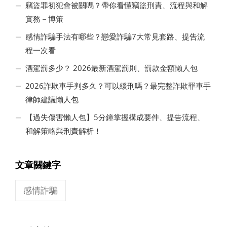
竊盜罪初犯會被關嗎？帶你看懂竊盜刑責、流程與和解
實務－博策
感情詐騙手法有哪些？戀愛詐騙7大常見套路、提告流
程一次看
酒駕罰多少？ 2026最新酒駕罰則、罰款金額懶人包
2026詐欺車手判多久？可以緩刑嗎？最完整詐欺罪車手
律師建議懶人包
【過失傷害懶人包】5分鐘掌握構成要件、提告流程、
和解策略與刑責解析！
文章關鍵字
感情詐騙