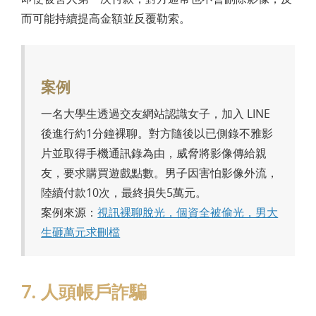
而可能持續提高金額並反覆勒索。
案例
一名大學生透過交友網站認識女子，加入 LINE
後進行約1分鐘裸聊。對方隨後以已側錄不雅影
片並取得手機通訊錄為由，威脅將影像傳給親
友，要求購買遊戲點數。男子因害怕影像外流，
陸續付款10次，最終損失5萬元。
案例來源：
視訊裸聊脫光，個資全被偷光，男大
生砸萬元求刪檔
7. 人頭帳戶詐騙