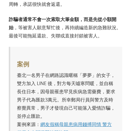
周轉，承諾很快就會返還。
詐騙者通常不會一次索取大筆金額，而是先從小額開
始
，等被害人願意幫忙後，再持續編造新的急難狀況。
最後可能拖延還款、失聯或直接封鎖被害人。
案例
臺北一名男子在網路認識暱稱「夢夢」的女子，
雙方加入 LINE 後，對方每天噓寒問暖，並自稱
長住日本，因母親罹患罕見疾病急需藥費，要求
男子代為匯款3萬元。所幸郵局行員與警方及時
察覺異常，男子才發現自己可能落入愛情詐騙，
並停止匯款。
案例來源：
網友假稱母親患病用錢搏同情 警方