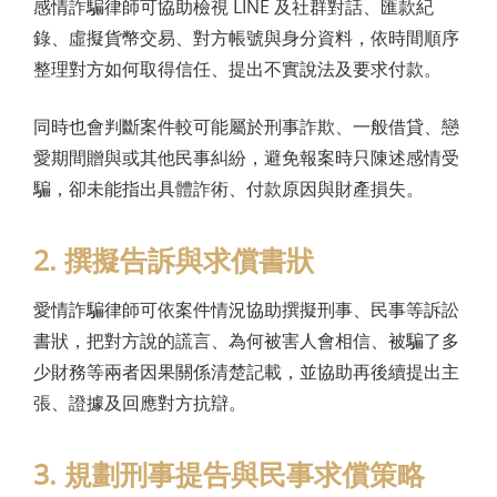
感情詐騙律師可協助檢視 LINE 及社群對話、匯款紀
錄、虛擬貨幣交易、對方帳號與身分資料，依時間順序
整理對方如何取得信任、提出不實說法及要求付款。
同時也會判斷案件較可能屬於刑事詐欺、一般借貸、戀
愛期間贈與或其他民事糾紛，避免報案時只陳述感情受
騙，卻未能指出具體詐術、付款原因與財產損失。
2. 撰擬告訴與求償書狀
愛情詐騙律師可依案件情況協助撰擬刑事、民事等訴訟
書狀，把對方說的謊言、為何被害人會相信、被騙了多
少財務等兩者因果關係清楚記載，並協助再後續提出主
張、證據及回應對方抗辯。
3. 規劃刑事提告與民事求償策略