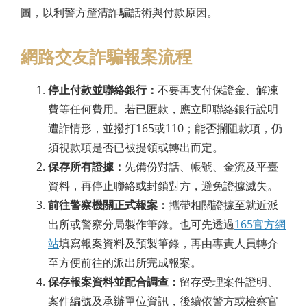
圖，以利警方釐清詐騙話術與付款原因。
網路交友詐騙報案流程
停止付款並聯絡銀行：
不要再支付保證金、解凍
費等任何費用。若已匯款，應立即聯絡銀行說明
遭詐情形，並撥打165或110；能否攔阻款項，仍
須視款項是否已被提領或轉出而定。
保存所有證據：
先備份對話、帳號、金流及平臺
資料，再停止聯絡或封鎖對方，避免證據滅失。
前往警察機關正式報案：
攜帶相關證據至就近派
出所或警察分局製作筆錄。也可先透過
165官方網
站
填寫報案資料及預製筆錄，再由專責人員轉介
至方便前往的派出所完成報案。
保存報案資料並配合調查：
留存受理案件證明、
案件編號及承辦單位資訊，後續依警方或檢察官