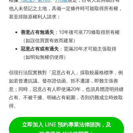
根據
《民法》第769
、
770條
規定，占有人若持續占有
他人未登記之土地，具備一定條件時可能取得所有權，
甚至排除原權利人請求：
善意占有無過失
：10年後可依770條取得所有權
（如誤信買賣有效而建屋）
惡意占有或有過失
：需滿20年才可能主張取得
（如明知無權仍使用）
但現行法院實務對「惡意占有人」採取較嚴格標準，例
如若曾遭抗議、發存證信函、拒不遷讓，即難主張善
意；同時，惡意占有人即使滿20年，也須具體證明持續
占有、不被干擾、明確占有範圍，否則仍難成立時效取
得。
立即加入 LINE 預約專業法律諮詢，及