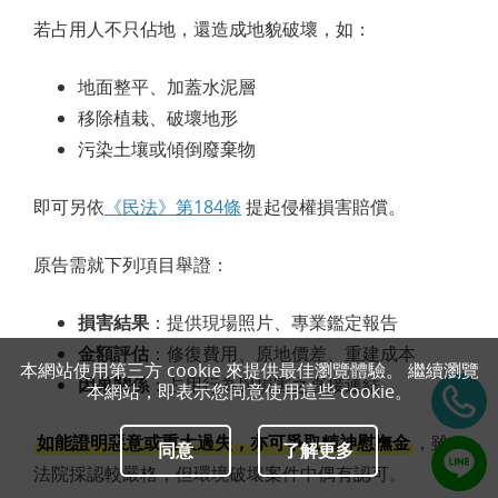
若占用人不只佔地，還造成地貌破壞，如：
地面整平、加蓋水泥層
移除植栽、破壞地形
污染土壤或傾倒廢棄物
即可另依
《民法》第184條
提起侵權損害賠償。
原告需就下列項目舉證：
損害結果
：提供現場照片、專業鑑定報告
金額評估
：修復費用、原地價差、重建成本
本網站使用第三方 cookie 來提供最佳瀏覽體驗。 繼續瀏覽
因果關係
：占用行為與損害之直接連結
本網站，即表示您同意使用這些 cookie。
如能證明惡意或重大過失，亦可爭取精神慰撫金
，雖
同意
了解更多
法院採認較嚴格，但環境破壞案件中偶有認可。