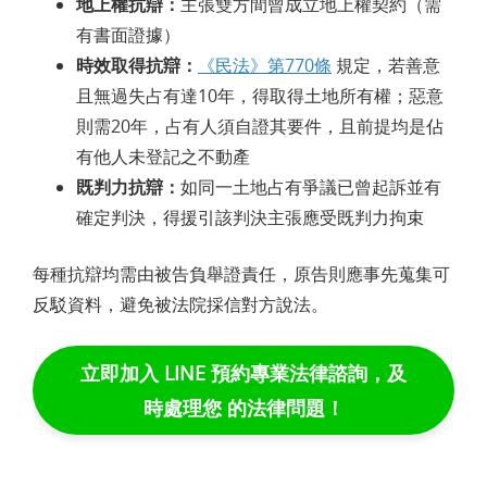
地上權抗辯：
主張雙方間曾成立地上權契約（需
有書面證據）
時效取得抗辯：
《民法》第770條
規定，若善意
且無過失占有達10年，得取得土地所有權；惡意
則需20年，占有人須自證其要件，且前提均是佔
有他人未登記之不動產
既判力抗辯：
如同一土地占有爭議已曾起訴並有
確定判決，得援引該判決主張應受既判力拘束
每種抗辯均需由被告負舉證責任，原告則應事先蒐集可
反駁資料，避免被法院採信對方說法。
立即加入 LINE 預約專業法律諮詢，及
時處理您 的法律問題！