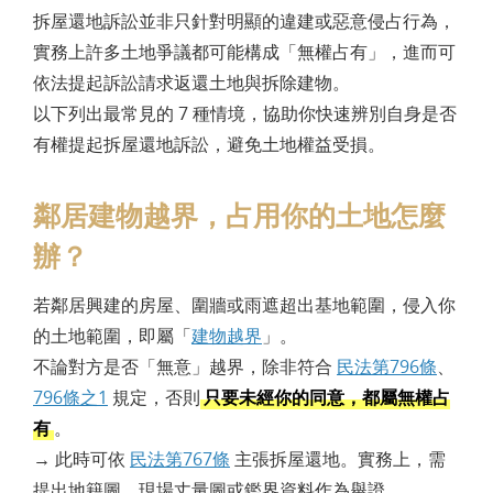
拆屋還地訴訟並非只針對明顯的違建或惡意侵占行為，
實務上許多土地爭議都可能構成「無權占有」，進而可
依法提起訴訟請求返還土地與拆除建物。
以下列出最常見的 7 種情境，協助你快速辨別自身是否
有權提起拆屋還地訴訟，避免土地權益受損。
鄰居建物越界，占用你的土地怎麼
辦？
若鄰居興建的房屋、圍牆或雨遮超出基地範圍，侵入你
的土地範圍，即屬「
建物越界
」。
不論對方是否「無意」越界，除非符合
民法第796條
、
796條之1
規定，否則
只要未經你的同意，都屬無權占
有
。
→
此時可依
民法第767條
主張拆屋還地。實務上，需
提出地籍圖、現場丈量圖或鑑界資料作為舉證。