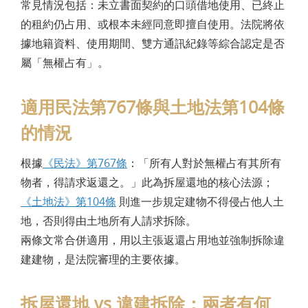
常見情況包括：未立書面契約的口頭借地使用、已終止
的租約仍占用、或根本未經同意即擅自使用。法院將依
據地籍資料、使用期間、雙方通訊紀錄等綜合認定是否
屬「無權占有」。
適用民法第767條與土地法第104條
的情況
根據
《民法》第767條
：「所有人對於無權占有其所有
物者，得請求返還之。」此為拆屋還地的核心法源；
《土地法》第104條
則進一步規定建物不得侵占他人土
地，否則得由土地所有人請求拆除。
兩條文常合併適用，用以主張返還占用地並強制拆除違
建建物，是法院審理的主要依據。
拆屋還地 vs 違建拆除：兩者有何