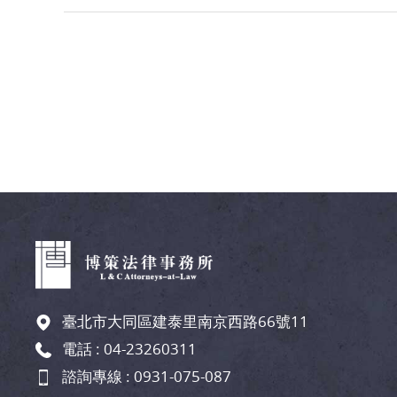
臺北市大同區建泰里南京西路66號11
電話 :
04-23260311
諮詢專線 :
0931-075-087