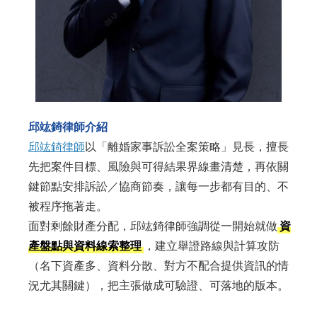
邱竑錡律師介紹
邱竑錡律師
以「離婚家事訴訟全案策略」見長，擅長
先把案件目標、風險與可得結果界線畫清楚，再依關
鍵節點安排訴訟／協商節奏，讓每一步都有目的、不
被程序拖著走。
面對剩餘財產分配，邱竑錡律師強調從一開始就做
資
產盤點與資料線索整理
，建立舉證路線與計算攻防
（名下資產多、資料分散、對方不配合提供資訊的情
況尤其關鍵），把主張做成可驗證、可落地的版本。