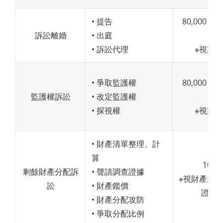
• 提告
80,000～1
訴訟離婚
• 出庭
• 訴訟代理
※視案
• 爭取監護權
80,000～2
監護權訴訟
• 改定監護權
• 探視權
※視案
• 財產清單整理、計
算
100,
剩餘財產分配訴
• 聲請調查證據
※視財產規
訟
• 財產鑑價
證難
• 財產分配攻防
• 爭取分配比例