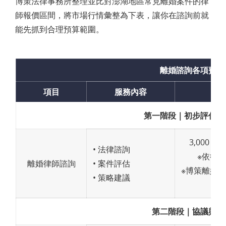
博策法律事務所整理並比對澎湖地區常見離婚案件的律
師報價區間，將市場行情彙整為下表，讓你在諮詢前就
能先抓到合理預算範圍。
離婚諮詢各項費用
項目
服務內容
第一階段｜初步評估與
3,000～1
• 法律諮詢
※依律
離婚律師諮詢
• 案件評估
※博策離婚
• 策略建議
60
第二階段｜協議與協