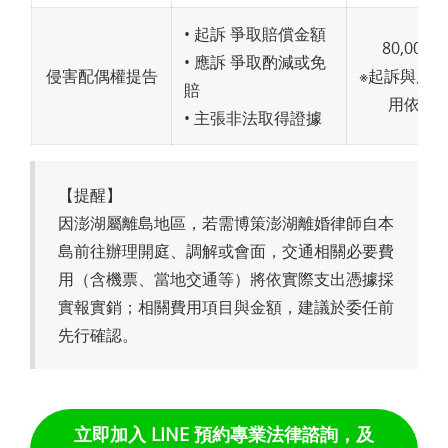
• 起訴 爭取賠償金額
80,000～
• 應訴 爭取酌減或免
侵害配偶權提告
※起訴與應
賠
用依案
• 主張非法取得證據
【提醒】
因澎湖屬離島地區，若需博策澎湖離婚律師自本
島前往辦理開庭、調解或會面，交通相關必要費
用（含機票、當地交通等）將依實際支出憑據採
實報實銷；相關費用項目與金額，建議於委任前
先行確認。
立即加入 LINE 預約專業法律諮詢，及