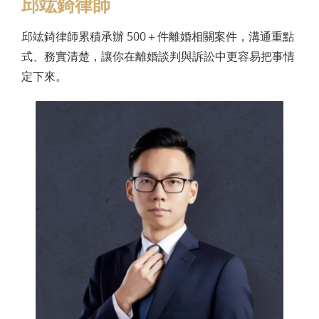
邱竑錡律師
邱竑錡律師累積承辦 500＋件離婚相關案件，溝通重點
式、務實清楚，讓你在離婚談判與訴訟中更容易把事情
定下來。