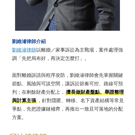
劉維濬律師介紹
劉維濬律師
以離婚／家事訴訟為主戰場，案件處理強
調「先把局布好，再決定怎麼打」。
面對離婚訴請與程序攻防，劉維濬律師會先掌握關鍵
節點、風險與可談空間，讓訴訟節奏可控、路線可預
判；在剩餘財產分配上，
擅長做財產盤點、舉證整理
與計算主張
，針對隱匿、轉移、名下資產結構等常見
爭點，先把證據鏈補齊，再推出一致且可落地的分配
方案。