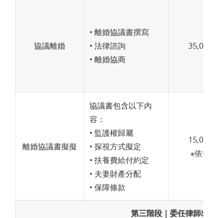
• 離婚協議書撰寫
協議離婚
• 法律諮詢
35,000
• 離婚協商
協議書包含以下內
容：
• 監護權歸屬
15,000
離婚協議書擬擬
• 探視方式擬定
※依複
• 扶養費給付約定
• 夫妻財產分配
• 保障條款
第三階段｜委任律師出庭