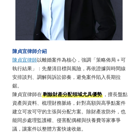
陳貞宜律師介紹
陳貞宜律師
以離婚案件為核心，強調「策略佈局＋可
執行結果」：先釐清目標與風險，再依證據與時間線
安排談判、調解與訴訟節奏，避免案件陷入長期拉
鋸。
陳貞宜律師在
剩餘財產分配領域尤具優勢
，擅長盤點
資產與資料、梳理財務脈絡，針對高額與高爭點案件
建立可攻可守的主張與分配方案。除財產攻防外，也
能同步處理監護權、侵害配偶權與扶養費等家事爭
議，讓案件以整體方案快速收斂。