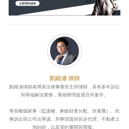
劉維濬 律師
劉維濬律師為博策法律事務所主持律師，具有多年訴訟
與爭端解決實務，累積辦理超過百件案件。
專長離婚家事（監護權、剩餘財產分配、扶養費）、民
事訴訟與公司法爭議、刑事辯護與告訴代理、不動產土
地糾紛，以及契約審閱與撰擬。