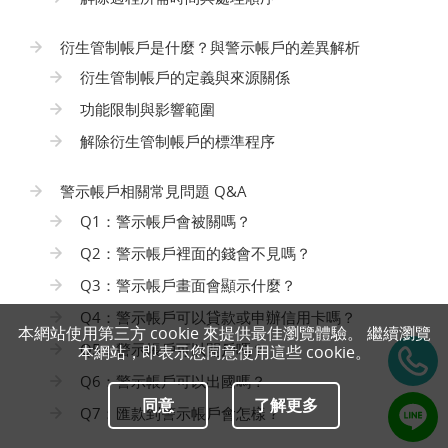
衍生管制帳戶是什麼？與警示帳戶的差異解析
衍生管制帳戶的定義與來源關係
功能限制與影響範圍
解除衍生管制帳戶的標準程序
警示帳戶相關常見問題 Q&A
Q1：警示帳戶會被關嗎？
Q2：警示帳戶裡面的錢會不見嗎？
Q3：警示帳戶畫面會顯示什麼？
Q4：警示帳戶可以貸款或申辦信用卡嗎？
本網站使用第三方 cookie 來提供最佳瀏覽體驗。 繼續瀏覽
Q5：警示帳戶可以開戶嗎？
本網站，即表示您同意使用這些 cookie。
Q6：警示帳戶可以出國嗎？
同意
了解更多
Q7：匯款到警示帳戶會怎樣？